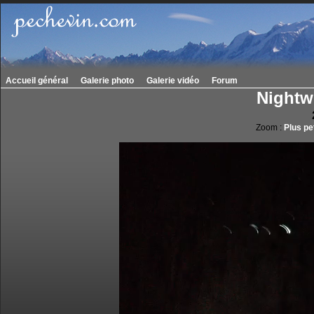
Accueil général
Galerie photo
Galerie vidéo
Forum
Nightw
Zoom :
Plus pet