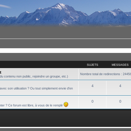
SUJETS
MESSAGES
t
Nombre total de redirections : 2445
u contenu non public, rejoindre un groupe, etc.)
4
4
vec son utilisation ? Ou tout simplement envie d'en
0
0
ter ? Ce forum est libre, à vous de le remplir