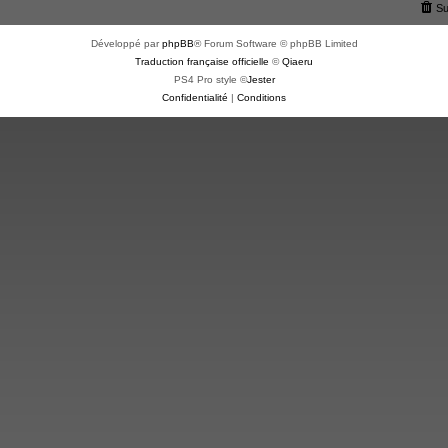
Su
Développé par
phpBB
® Forum Software © phpBB Limited
Traduction française officielle
©
Qiaeru
PS4 Pro style ©
Jester
Confidentialité
|
Conditions