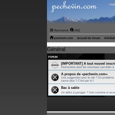
Raccourcis
FAQ
pechevin.com
Accueil du forum
Général
Général
FORUM
[IMPORTANT] A tout nouvel inscri
Instructions pour les nouveaux (accéder à d
A propos de «pechevin.com»
Une suggestion pour le site ? Un problème a
savoir plus ? C'est par ici !
Bac à sable
Un délire à partager ? Une connerie à racon