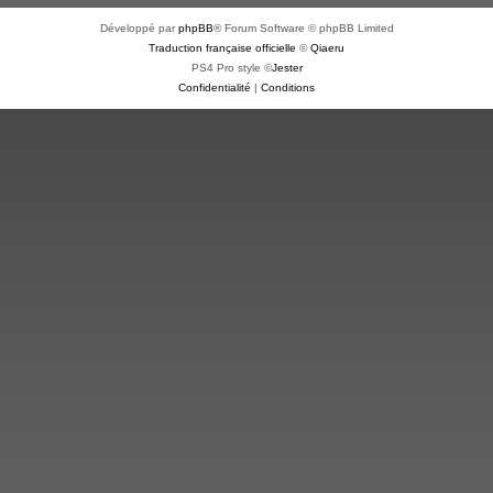
Développé par
phpBB
® Forum Software © phpBB Limited
Traduction française officielle
©
Qiaeru
PS4 Pro style ©
Jester
Confidentialité
|
Conditions