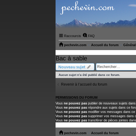
Raccourcis
FAQ
pechevin.com
Accueil du forum
Général
Bac à sable
Nouveau sujet
Aucun sujet n’a été publié dans ce forum.
Revenir à l’accueil du forum
PERMISSIONS DU FORUM
Vous
ne pouvez pas
publier de nouveaux sujets dans
Vous
ne pouvez pas
répondre aux sujets dans ce fo
Vous
ne pouvez pas
modifier vos messages dans ce
Vous
ne pouvez pas
supprimer vos messages dans 
Vous
ne pouvez pas
transférer de pièces jointes dan
pechevin.com
Accueil du forum