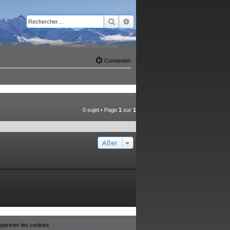
Rechercher
Recherche avancée
Connexion
0 sujet • Page
1
sur
1
Aller
pprimer les cookies
Fuseau horaire sur
UTC+02:00