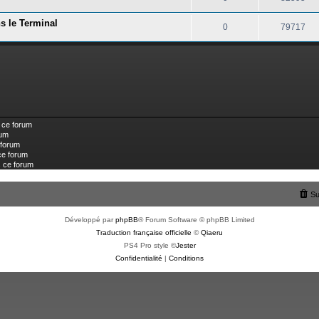
s le Terminal
0
79717
 ce forum
rum
 forum
ce forum
s ce forum
Su
Développé par
phpBB
® Forum Software © phpBB Limited
Traduction française officielle
©
Qiaeru
PS4 Pro style ©
Jester
Confidentialité
|
Conditions