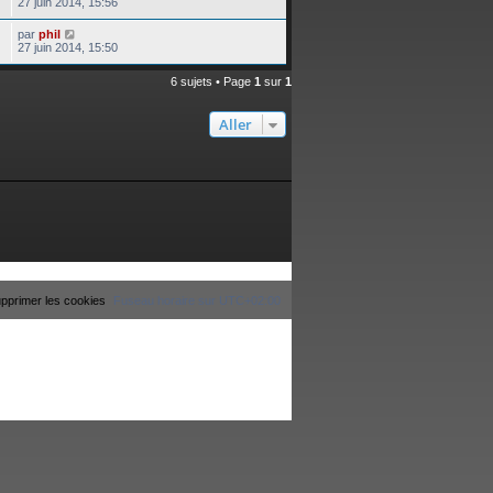
27 juin 2014, 15:56
par
phil
27 juin 2014, 15:50
6 sujets • Page
1
sur
1
Aller
pprimer les cookies
Fuseau horaire sur
UTC+02:00