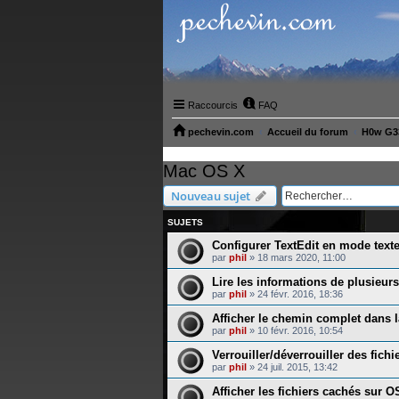
Raccourcis
FAQ
pechevin.com
Accueil du forum
H0w G33
Mac OS X
Nouveau sujet
SUJETS
Configurer TextEdit en mode texte
par
phil
»
18 mars 2020, 11:00
Lire les informations de plusieurs
par
phil
»
24 févr. 2016, 18:36
Afficher le chemin complet dans la
par
phil
»
10 févr. 2016, 10:54
Verrouiller/déverrouiller des fichi
par
phil
»
24 juil. 2015, 13:42
Afficher les fichiers cachés sur O