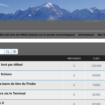
ks will s4ve the W0rld (articles sur le monde technologique)
Informatique
Mac 
Rechercher
Recherche avancée
RÉPONSES
VUES
 brut par défaut
0
105408
 fichiers
0
83006
 barre de titre du Finder
0
79882
ers via le Terminal
0
82391
S X
0
82595