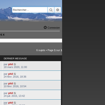
Rechercher
Recherche avancée
Connexion
OS X
6 sujets • Page
1
sur
1
DERNIER MESSAGE
par
phil
18 mars 2020, 11:00
par
phil
24 févr. 2016, 18:36
par
phil
10 févr. 2016, 10:54
par
phil
24 juil. 2015, 13:42
par
phil