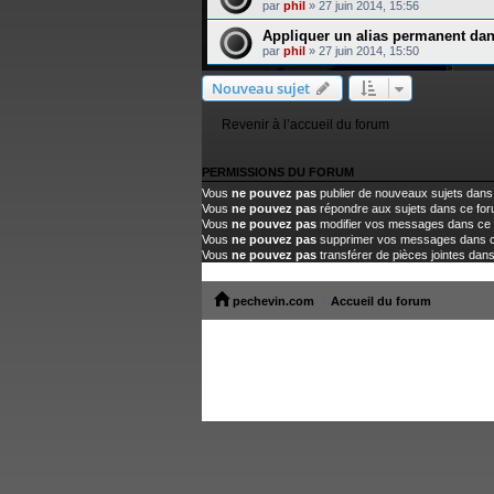
par
phil
»
27 juin 2014, 15:56
Appliquer un alias permanent dan
par
phil
»
27 juin 2014, 15:50
Nouveau sujet
Revenir à l’accueil du forum
PERMISSIONS DU FORUM
Vous
ne pouvez pas
publier de nouveaux sujets dans
Vous
ne pouvez pas
répondre aux sujets dans ce fo
Vous
ne pouvez pas
modifier vos messages dans ce
Vous
ne pouvez pas
supprimer vos messages dans 
Vous
ne pouvez pas
transférer de pièces jointes dan
pechevin.com
Accueil du forum