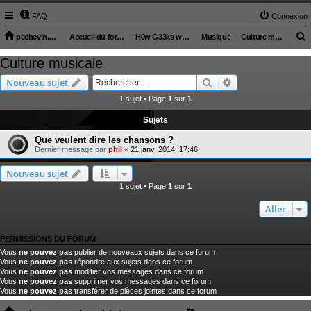
FAQ
Connexion
pechevin.com
Accueil du forum
H0w G33ks will s4ve the W0rld (articles sur le monde technologique)
Musique
Culture musicale
e
Culture musicale
c
Rechercher
Recherche avancé
Nouveau sujet
h
1 sujet • Page
1
sur
1
e
Sujets
r
c
Que veulent dire les chansons ?
Dernier message par
phil
«
21 janv. 2014, 17:46
h
e
Nouveau sujet
1 sujet • Page
1
sur
1
r
Aller
PERMISSIONS DU FORUM
Vous
ne pouvez pas
publier de nouveaux sujets dans ce forum
Vous
ne pouvez pas
répondre aux sujets dans ce forum
Vous
ne pouvez pas
modifier vos messages dans ce forum
Vous
ne pouvez pas
supprimer vos messages dans ce forum
Vous
ne pouvez pas
transférer de pièces jointes dans ce forum