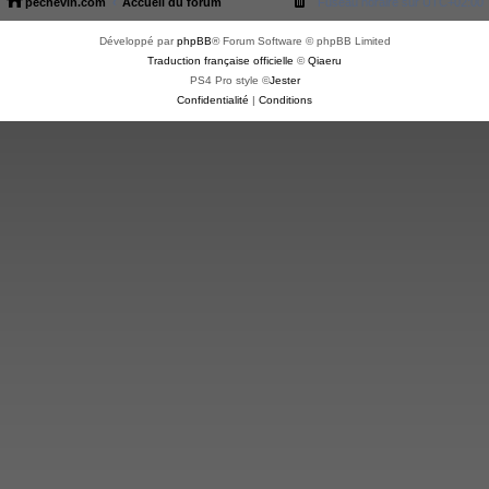
pechevin.com
Accueil du forum
Fuseau horaire sur
UTC+02:00
Développé par
phpBB
® Forum Software © phpBB Limited
Traduction française officielle
©
Qiaeru
PS4 Pro style ©
Jester
Confidentialité
|
Conditions