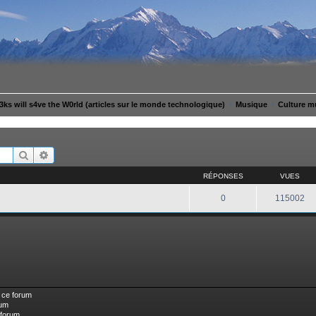
ks will s4ve the W0rld (articles sur le monde technologique)
Musique
Culture m
Rechercher
Recherche avancée
RÉPONSES
VUES
0
115002
 ce forum
rum
 forum