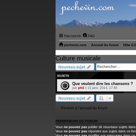
Raccourcis
FAQ
pechevin.com
Accueil du forum
H0w G33
Culture musicale
Nouveau sujet
SUJETS
Que veulent dire les chansons ?
par
phil
»
21 janv. 2014, 17:46
Nouveau sujet
Revenir à l’accueil du forum
PERMISSIONS DU FORUM
Vous
ne pouvez pas
publier de nouveaux sujets dans
Vous
ne pouvez pas
répondre aux sujets dans ce fo
Vous
ne pouvez pas
modifier vos messages dans ce