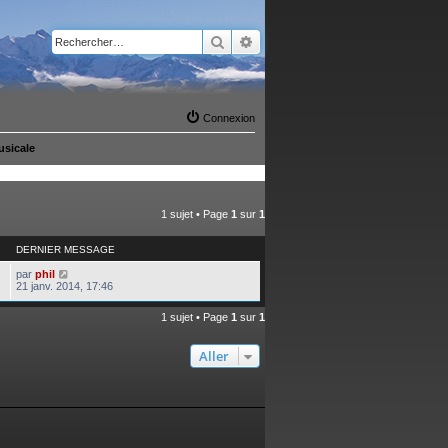
Rechercher
Recherche avancée
Connexion
usicale
1 sujet • Page
1
sur
1
DERNIER MESSAGE
par
phil
21 janv. 2014, 17:46
1 sujet • Page
1
sur
1
Aller