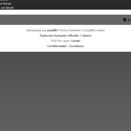
ce forum
s ce forum
Su
Développé par
phpBB
® Forum Software © phpBB Limited
Traduction française officielle
©
Qiaeru
PS4 Pro style ©
Jester
Confidentialité
|
Conditions