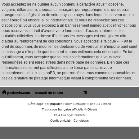
Vous acceptez de ne publier aucun contenu à caractère abusif, obscène,
vulgaire, diffamatoire, choquant, menaçant, pornographique, etc. qui pourrait
transgresser la législation de votre pays, du pays dans lequel le serveur de « »
est hébergé ou encore la loi internationale. Si vous ne respectez pas ces
dispositions, vous vous exposez à un bannissement immédiat et définitif et nous
nous réservons le droit d’avertir votre fournisseur d’accès à internet et les
autorités officielles. L’adresse IP de tous les messages est enregistrée afin
d’aider au renforcement de ces conditions. Vous acceptez le fait que « » ait le
droit de supprimer, de modifier, de déplacer ou de verrouiller n’importe quel sujet
et message à n’importe quel moment si nous estimons cela nécessaire. En tant
qu’utilisateur, vous acceptez que toutes les informations que vous avez
renseignées soient enregistrées dans notre base de données. Bien que ces
informations ne seront pas diffusées à une tierce partie sans votre
consentement, ni « », ni phpBB, ne pourront être tenus comme responsables en
cas de tentative de piratage informatique visant à compromettre vos données.
pechevin.com
Accueil du forum
Fuseau horaire sur
UTC+02:00
Développé par
phpBB
® Forum Software © phpBB Limited
Traduction française officielle
©
Qiaeru
PS4 Pro style ©
Jester
Confidentialité
|
Conditions