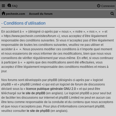
FAQ
Connexion
pechevin.com
Accueil du forum
e
- Conditions d’utilisation
c
En accédant à « » (désigné ci-après par « nous », « notre », « nos », « » et
h
« https://www.pechevin.com/sites/forum »), vous acceptez d’être légalement
e
responsable des conditions suivantes. Si vous n’acceptez pas d’être légalement
responsable de toutes les conditions suivantes, veuillez ne pas utiliser et
r
accéder à « ». Nous pouvons modifier ces conditions à n’importe quel moment
c
et nous essaierons de vous informer de ces modifications, bien que nous vous
h
conseillons de vérifier régulièrement par vous-même. En effet, si vous continuez
à participer à « » après que des modifications aient été effectuées, vous
e
acceptez d’être légalement responsable des conditions modifiées et mises à
r
jour.
Nos forums sont développés par phpBB (désignés ci-après par « logiciel
phpBB » et « phpBB Limited ») qui est un logiciel de forum de discussions
déclaré sous la «
licence publique générale GNU 2.0
» et qui peut être
téléchargé sur
le site de phpBB
(en anglais). Le logiciel phpBB a pour seul but
de faciliter les discussions sur internet et phpBB Limited ne peut en aucun cas
être tenu comme responsable de la conduite et du contenu que nous acceptons
et que nous n’acceptons pas. Pour plus d’informations concernant phpBB,
veuillez consulter
le site de phpBB
(en anglais).