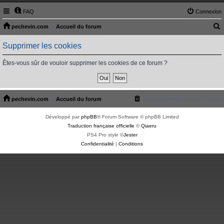
FAQ
Connexion
pechevin.com
Accueil du forum
e
Supprimer les cookies
c
h
Êtes-vous sûr de vouloir supprimer les cookies de ce forum ?
e
r
c
pechevin.com
Accueil du forum
Fuseau horaire sur
UTC+02:00
h
Développé par
phpBB
® Forum Software © phpBB Limited
e
Traduction française officielle
©
Qiaeru
r
PS4 Pro style ©
Jester
Confidentialité
|
Conditions