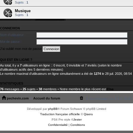
Sujets :
1
Musique
Sujets :
1
CONNEXION
Nom d’utilisateur :
Mot de passe :
J’ai oublié mon mot de passe
QUI EST EN LIGNE ?
Au total, il y a
7
utilisateurs en ligne :: 0 inscrit, 0 invisible et 7 invités (selon le nombre
d’utilisateurs actifs des 5 dernières minutes)
Le nombre maximal d’utilisateurs en ligne simultanément a été de
1274
le 28 juil. 2026, 08:54
STATISTIQUES
76
messages •
25
sujets •
38
membres • Notre membre le plus récent est
Elsa
pechevin.com
Accueil du forum
Fuseau horaire sur
UTC+02:00
Développé par
phpBB
® Forum Software © phpBB Limited
Traduction française officielle
©
Qiaeru
PS4 Pro style ©
Jester
Confidentialité
|
Conditions