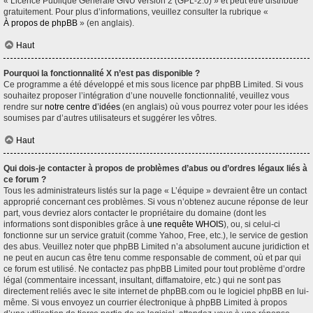
« Licence Publique Générale GNU version 2 (GPL-2.0) » et peut être distribué
gratuitement. Pour plus d’informations, veuillez consulter la rubrique «
À propos de phpBB
» (en anglais).
Haut
Pourquoi la fonctionnalité X n’est pas disponible ?
Ce programme a été développé et mis sous licence par phpBB Limited. Si vous
souhaitez proposer l’intégration d’une nouvelle fonctionnalité, veuillez vous
rendre sur
notre centre d’idées
(en anglais) où vous pourrez voter pour les idées
soumises par d’autres utilisateurs et suggérer les vôtres.
Haut
Qui dois-je contacter à propos de problèmes d’abus ou d’ordres légaux liés à
ce forum ?
Tous les administrateurs listés sur la page « L’équipe » devraient être un contact
approprié concernant ces problèmes. Si vous n’obtenez aucune réponse de leur
part, vous devriez alors contacter le propriétaire du domaine (dont les
informations sont disponibles grâce à
une requête WHOIS
), ou, si celui-ci
fonctionne sur un service gratuit (comme Yahoo, Free, etc.), le service de gestion
des abus. Veuillez noter que phpBB Limited n’a absolument aucune juridiction et
ne peut en aucun cas être tenu comme responsable de comment, où et par qui
ce forum est utilisé. Ne contactez pas phpBB Limited pour tout problème d’ordre
légal (commentaire incessant, insultant, diffamatoire, etc.) qui ne sont pas
directement reliés avec le site internet de phpBB.com ou le logiciel phpBB en lui-
même. Si vous envoyez un courrier électronique à phpBB Limited à propos