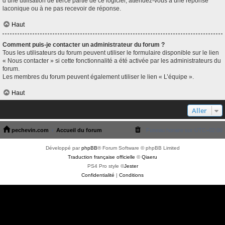
d’une utilisation de tierce partie de ce logiciel, attendez-vous à une réponse
laconique ou à ne pas recevoir de réponse.
Haut
Comment puis-je contacter un administrateur du forum ?
Tous les utilisateurs du forum peuvent utiliser le formulaire disponible sur le lien
« Nous contacter » si cette fonctionnalité a été activée par les administrateurs du
forum.
Les membres du forum peuvent également utiliser le lien « L’équipe ».
Haut
Aller
pechevin.com
Accueil du forum
Fuseau horaire sur
UTC+02:00
Développé par
phpBB
® Forum Software © phpBB Limited
Traduction française officielle
©
Qiaeru
PS4 Pro style ©
Jester
Confidentialité
|
Conditions