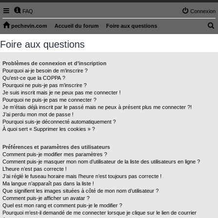
FAQ
Connexion
pechevin.com
Accueil du forum
Foire aux questions
e
Foire aux questions
c
h
Problèmes de connexion et d’inscription
Pourquoi ai-je besoin de m’inscrire ?
e
Qu’est-ce que la COPPA ?
r
Pourquoi ne puis-je pas m’inscrire ?
Je suis inscrit mais je ne peux pas me connecter !
c
Pourquoi ne puis-je pas me connecter ?
Je m’étais déjà inscrit par le passé mais ne peux à présent plus me connecter ?!
h
J’ai perdu mon mot de passe !
e
Pourquoi suis-je déconnecté automatiquement ?
À quoi sert « Supprimer les cookies » ?
r
Préférences et paramètres des utilisateurs
Comment puis-je modifier mes paramètres ?
Comment puis-je masquer mon nom d’utilisateur de la liste des utilisateurs en ligne ?
L’heure n’est pas correcte !
J’ai réglé le fuseau horaire mais l’heure n’est toujours pas correcte !
Ma langue n’apparaît pas dans la liste !
Que signifient les images situées à côté de mon nom d’utilisateur ?
Comment puis-je afficher un avatar ?
Quel est mon rang et comment puis-je le modifier ?
Pourquoi m’est-il demandé de me connecter lorsque je clique sur le lien de courrier